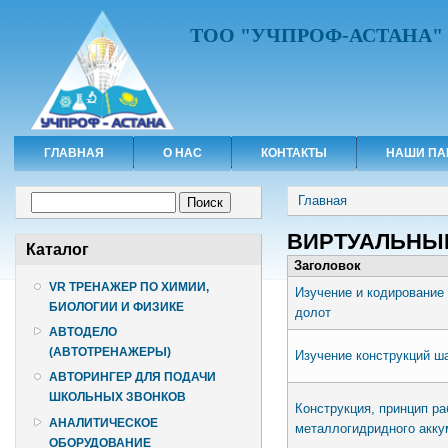
ТОО "УЧПРОФ-АСТАНА"
ГЛАВНАЯ
О НАС
КОНТАКТЫ
НАШИ ПА
Вы здесь
Форма поиска
Главная
Поиск
ВИРТУАЛЬНЫ
Каталог
Заголовок
VR ТРЕНАЖЕР ПО ХИМИИ,
Изучение и кодирование
БИОЛОГИИ И ФИЗИКЕ
долот
АВТОДЕЛО
(АВТОТРЕНАЖЕРЫ)
Изучение конструкций ш
АВТОРИНГЕР ДЛЯ ПОДАЧИ
ШКОЛЬНЫХ ЗВОНКОВ
Конструкция, принцип ра
АНАЛИТИЧЕСКОЕ
металлогидридного акку
ОБОРУДОВАНИЕ