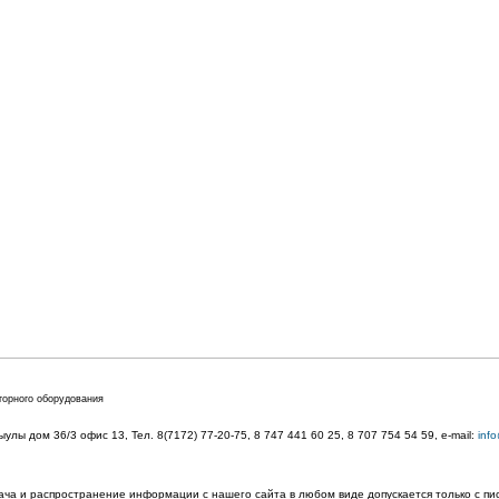
торного оборудования
лы дом 36/3 офис 13, Тел. 8(7172) 77-20-75, 8 747 441 60 25,
8 707 754 54 59
, e-mail:
inf
ача и распространение информации с нашего сайта в любом виде допускается только с п