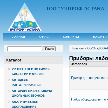
ТОО "УЧПРОФ-АСТАНА"
ГЛАВНАЯ
О НАС
КОНТАКТЫ
НАШИ ПА
Вы здесь
Форма поиска
Главная
»
ОБОРУДОВА
Поиск
Приборы лабо
Каталог
Заголовок
VR ТРЕНАЖЕР ПО ХИМИИ,
БИОЛОГИИ И ФИЗИКЕ
Прибор для получения г
АВТОДЕЛО
(АВТОТРЕНАЖЕРЫ)
АВТОРИНГЕР ДЛЯ ПОДАЧИ
ШКОЛЬНЫХ ЗВОНКОВ
Набор оборудования по 
АНАЛИТИЧЕСКОЕ
ОБОРУДОВАНИЕ