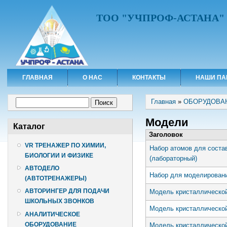
ТОО "УЧПРОФ-АСТАНА"
ГЛАВНАЯ
О НАС
КОНТАКТЫ
НАШИ ПА
Вы здесь
Форма поиска
Главная
»
ОБОРУДОВА
Поиск
Модели
Каталог
Заголовок
VR ТРЕНАЖЕР ПО ХИМИИ,
Набор атомов для соста
БИОЛОГИИ И ФИЗИКЕ
(лабораторный)
АВТОДЕЛО
Набор для моделировани
(АВТОТРЕНАЖЕРЫ)
АВТОРИНГЕР ДЛЯ ПОДАЧИ
Модель кристаллическо
ШКОЛЬНЫХ ЗВОНКОВ
Модель кристаллической
АНАЛИТИЧЕСКОЕ
ОБОРУДОВАНИЕ
Модель кристаллическо