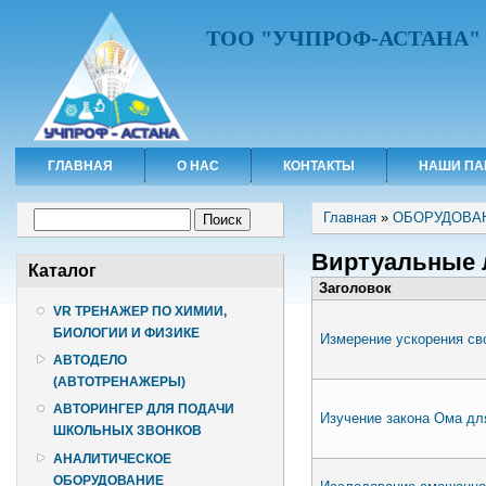
ТОО "УЧПРОФ-АСТАНА"
ГЛАВНАЯ
О НАС
КОНТАКТЫ
НАШИ ПА
Вы здесь
Форма поиска
Главная
»
ОБОРУДОВА
Поиск
Виртуальные 
Каталог
Заголовок
VR ТРЕНАЖЕР ПО ХИМИИ,
БИОЛОГИИ И ФИЗИКЕ
Измерение ускорения св
АВТОДЕЛО
(АВТОТРЕНАЖЕРЫ)
АВТОРИНГЕР ДЛЯ ПОДАЧИ
Изучение закона Ома дл
ШКОЛЬНЫХ ЗВОНКОВ
АНАЛИТИЧЕСКОЕ
ОБОРУДОВАНИЕ