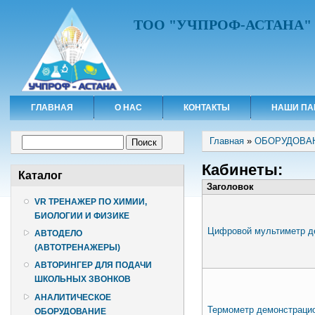
ТОО "УЧПРОФ-АСТАНА"
ГЛАВНАЯ
О НАС
КОНТАКТЫ
НАШИ ПА
Вы здесь
Форма поиска
Главная
»
ОБОРУДОВА
Поиск
Кабинеты:
Каталог
Заголовок
VR ТРЕНАЖЕР ПО ХИМИИ,
БИОЛОГИИ И ФИЗИКЕ
Цифровой мультиметр д
АВТОДЕЛО
(АВТОТРЕНАЖЕРЫ)
АВТОРИНГЕР ДЛЯ ПОДАЧИ
ШКОЛЬНЫХ ЗВОНКОВ
АНАЛИТИЧЕСКОЕ
Термометр демонстраци
ОБОРУДОВАНИЕ