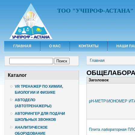
ТОО "УЧПРОФ-АСТАНА"
ГЛАВНАЯ
О НАС
КОНТАКТЫ
НАШИ ПА
Вы здесь
Форма поиска
Главная
Поиск
ОБЩЕЛАБОРА
Каталог
Заголовок
VR ТРЕНАЖЕР ПО ХИМИИ,
БИОЛОГИИ И ФИЗИКЕ
АВТОДЕЛО
рН-МЕТР/ИОНОМЕР ИТ
(АВТОТРЕНАЖЕРЫ)
АВТОРИНГЕР ДЛЯ ПОДАЧИ
ШКОЛЬНЫХ ЗВОНКОВ
АНАЛИТИЧЕСКОЕ
Плита лабораторная ПЛС
ОБОРУДОВАНИЕ