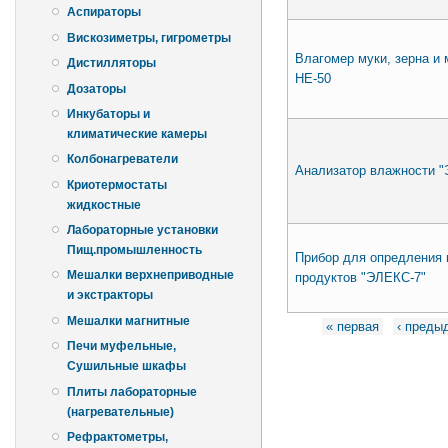
Аспираторы
Вискозиметры, гигрометры
Влагомер муки, зерна и
Дистилляторы
НE-50
Дозаторы
Инкубаторы и
климатические камеры
Колбонагреватели
Анализатор влажности "
Криотермостаты
жидкостные
Лабораторные установки
Пищ.промышленность
Пpибоp для опpедления
Мешалки верхнеприводные
пpодуктов "ЭЛЕКС-7"
и экстракторы
Страницы
Мешалки магнитные
« первая
‹ преды
Печи муфельные,
Сушильные шкафы
Плиты лабораторные
(нагревательные)
Рефрактометры,