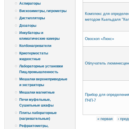
Аспираторы
Вискозиметры, гигрометры
Комплекс для определен
Дистилляторы
методом Кьельдаля "Кел
Дозаторы
Инкубаторы и
Овоскоп «Люкс»
климатические камеры
Колбонагреватели
Криотермостаты
жидкостные
Облучатель люминесцен
Лабораторные установки
Пищ.промышленность
Мешалки верхнеприводные
и экстракторы
Мешалки магнитные
Прибор для определения
Печи муфельные,
ПЧП-7
Сушильные шкафы
Плиты лабораторные
Страницы
(нагревательные)
« первая
‹ пре
Рефрактометры,