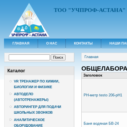
ТОО "УЧПРОФ-АСТАНА"
ГЛАВНАЯ
О НАС
КОНТАКТЫ
НАШИ ПА
Вы здесь
Форма поиска
Главная
Поиск
ОБЩЕЛАБОРА
Каталог
Заголовок
VR ТРЕНАЖЕР ПО ХИМИИ,
БИОЛОГИИ И ФИЗИКЕ
АВТОДЕЛО
РН-метр testo 206-pH1
(АВТОТРЕНАЖЕРЫ)
АВТОРИНГЕР ДЛЯ ПОДАЧИ
ШКОЛЬНЫХ ЗВОНКОВ
АНАЛИТИЧЕСКОЕ
Баня водяная БВ-24
ОБОРУДОВАНИЕ