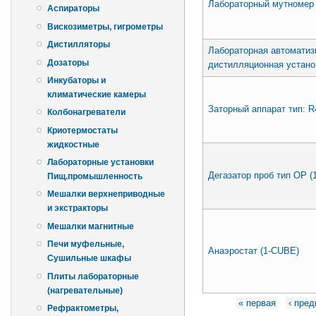
Лабораторный мутномер
Аспираторы
Вискозиметры, гигрометры
Дистилляторы
Лабораторная автоматиз
Дозаторы
дистилляционная устано
Инкубаторы и
климатические камеры
Заторный аппарат тип: R
Колбонагреватели
Криотермостаты
жидкостные
Лабораторные установки
Дегазатор проб тип OР (
Пищ.промышленность
Мешалки верхнеприводные
и экстракторы
Мешалки магнитные
Печи муфельные,
Анаэростат (1-CUBE)
Сушильные шкафы
Плиты лабораторные
(нагревательные)
Страницы
« первая
‹ пре
Рефрактометры,