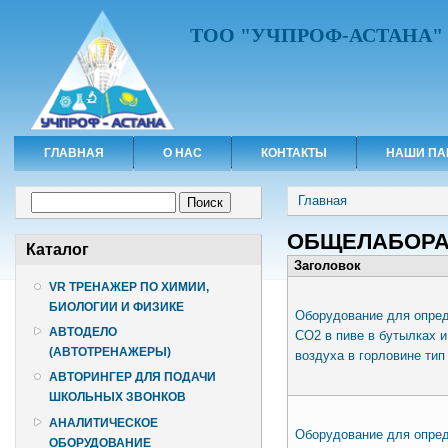
ТОО "УЧПРОФ-АСТАНА"
ГЛАВНАЯ
О НАС
КОНТАКТЫ
НАШИ ПА
Вы здесь
Форма поиска
Главная
Поиск
ОБЩЕЛАБОРА
Каталог
Заголовок
VR ТРЕНАЖЕР ПО ХИМИИ,
БИОЛОГИИ И ФИЗИКЕ
Оборудование для опре
АВТОДЕЛО
СО2 в пиве в бутылках и
(АВТОТРЕНАЖЕРЫ)
воздуха в горловине тип
АВТОРИНГЕР ДЛЯ ПОДАЧИ
ШКОЛЬНЫХ ЗВОНКОВ
АНАЛИТИЧЕСКОЕ
Оборудование для опре
ОБОРУДОВАНИЕ