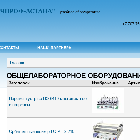
УЧПРОФ-АСТАНА"
учебное оборудование
+7 707 75
КОНТАКТЫ
НАШИ ПАРТНЕРЫ
Вы здесь
Главная
ОБЩЕЛАБОРАТОРНОЕ ОБОРУДОВАН
Заголовок
Изображение
Артик
Перемеш.устр-во ПЭ-6410 многоместное
с нагревом
Орбитальный шейкер LOIP LS-210