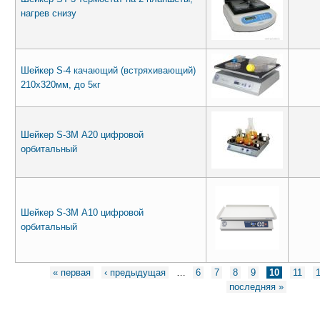
нагрев снизу
Шейкер S-4 качающий (встряхивающий)
210х320мм, до 5кг
Шейкер S-3М А20 цифровой
орбитальный
Шейкер S-3М А10 цифровой
орбитальный
Страницы
« первая
‹ предыдущая
…
6
7
8
9
10
11
последняя »