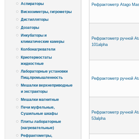
Аспираторы
Рефрактометр Atago Mast
Вискозиметры, гигрометры
Дистилляторы
Дозаторы
Инкубаторы и
Рефрактометр ручной At
климатические камеры
101alpha
Колбонагреватели
Криотермостаты
жидкостные
Лабораторные установки
Пищ.промышленность
Рефрактометр ручной At
Мешалки верхнеприводные
и экстракторы
Мешалки магнитные
Печи муфельные,
Рефрактометр ручной Ata
Сушильные шкафы
53alpha
Плиты лабораторные
(нагревательные)
Рефрактометры,