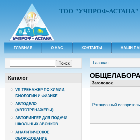
ТОО "УЧПРОФ-АСТАНА"
ГЛАВНАЯ
О НАС
КОНТАКТЫ
НАШИ ПА
Вы здесь
Форма поиска
Главная
Поиск
ОБЩЕЛАБОРА
Каталог
Заголовок
VR ТРЕНАЖЕР ПО ХИМИИ,
БИОЛОГИИ И ФИЗИКЕ
АВТОДЕЛО
Ротационный испаритель
(АВТОТРЕНАЖЕРЫ)
АВТОРИНГЕР ДЛЯ ПОДАЧИ
ШКОЛЬНЫХ ЗВОНКОВ
АНАЛИТИЧЕСКОЕ
ОБОРУДОВАНИЕ