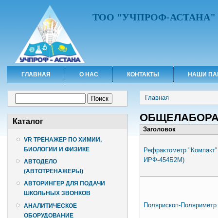
ТОО "УЧПРОФ-АСТАНА"
ГЛАВНАЯ
О НАС
КОНТАКТЫ
НАШИ ПА
Вы здесь
Форма поиска
Главная
Поиск
ОБЩЕЛАБОРА
Каталог
Заголовок
VR ТРЕНАЖЕР ПО ХИМИИ,
БИОЛОГИИ И ФИЗИКЕ
Рефрактометр "Компакт"
ИРФ-454Б2М)
АВТОДЕЛО
(АВТОТРЕНАЖЕРЫ)
АВТОРИНГЕР ДЛЯ ПОДАЧИ
ШКОЛЬНЫХ ЗВОНКОВ
Полярископ-Поляриметр
АНАЛИТИЧЕСКОЕ
ОБОРУДОВАНИЕ