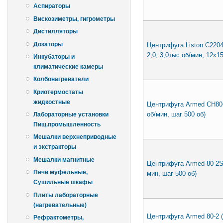
Аспираторы
Вискозиметры, гигрометры
Дистилляторы
Дозаторы
Центрифуга Liston C2204
2,0; 3,0тыс об/мин, 12х1
Инкубаторы и
климатические камеры
Колбонагреватели
Криотермостаты
жидкостные
Центрифуга Armed CH80-2
об/мин, шаг 500 об)
Лабораторные установки
Пищ.промышленность
Мешалки верхнеприводные
и экстракторы
Мешалки магнитные
Центрифуга Armed 80-2S 
Печи муфельные,
мин, шаг 500 об)
Сушильные шкафы
Плиты лабораторные
(нагревательные)
Центрифуга Armed 80-2 (а
Рефрактометры,