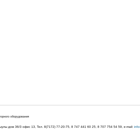
торного оборудования
лы дом 36/3 офис 13, Тел. 8(7172) 77-20-75, 8 747 441 60 25,
8 707 754 54 59
, e-mail:
inf