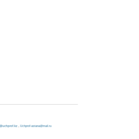
o@uchprof.kz
,
Uchprof-astana@mail.ru