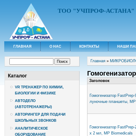
ТОО "УЧПРОФ-АСТАНА"
ГЛАВНАЯ
О НАС
КОНТАКТЫ
НАШИ ПА
Вы здесь
Форма поиска
Главная
»
МИКРОБИОЛ
Поиск
Гомогенизато
Каталог
Заголовок
VR ТРЕНАЖЕР ПО ХИМИИ,
БИОЛОГИИ И ФИЗИКЕ
Гомогенизатор FastPrep-9
АВТОДЕЛО
луночные планшеты, MP 
(АВТОТРЕНАЖЕРЫ)
АВТОРИНГЕР ДЛЯ ПОДАЧИ
ШКОЛЬНЫХ ЗВОНКОВ
Гомогенизатор FastPrep-2
АНАЛИТИЧЕСКОЕ
х 2 мл, MP Biomedicals
ОБОРУДОВАНИЕ