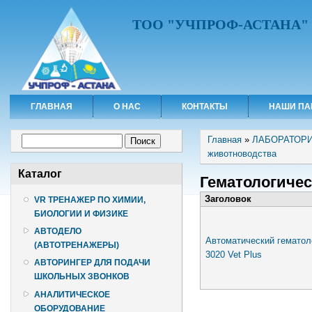
ТОО "УЧПРОФ-АСТАНА"
ГЛАВНАЯ
О НАС
КОНТАКТЫ
НАШИ ПА
Вы здесь
Форма поиска
Главная
»
ЛАБОРАТОРИ
Поиск
животноводства
Каталог
Гематологиче
Заголовок
VR ТРЕНАЖЕР ПО ХИМИИ,
БИОЛОГИИ И ФИЗИКЕ
АВТОДЕЛО
Автоматический гематол
(АВТОТРЕНАЖЕРЫ)
3020 Vet Plus
АВТОРИНГЕР ДЛЯ ПОДАЧИ
ШКОЛЬНЫХ ЗВОНКОВ
АНАЛИТИЧЕСКОЕ
ОБОРУДОВАНИЕ