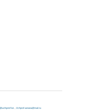
o@uchprof.kz
,
Uchprof-astana@mail.ru