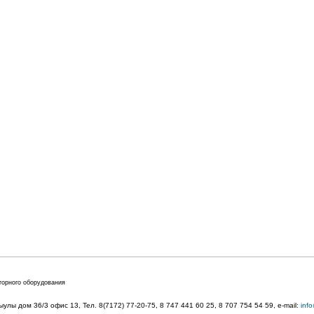
торного оборудования
лы дом 36/3 офис 13, Тел. 8(7172) 77-20-75, 8 747 441 60 25,
8 707 754 54 59
, e-mail:
inf