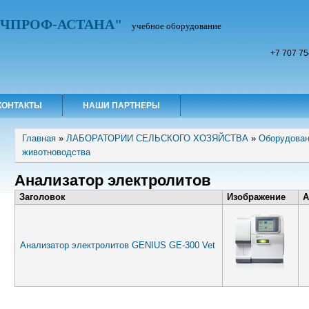
УЧПРОФ-АСТАНА"
учебное оборудование
+7 707 75
КОНТАКТЫ
НАШИ ПАРТНЕРЫ
Вы здесь
Главная
»
ЛАБОРАТОРИИ СЕЛЬСКОГО ХОЗЯЙСТВА
»
Оборудован
животноводства
Анализатор электролитов
Заголовок
Изображение
А
Анализатор электролитов GENIUS GE-300 Vet