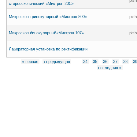
pis
стереоскопический «Миктрон-20С»
Микроскоп тринокулярный «Миктрон-800»
pis
Микроскоп бинокулярный«Миктрон-107»
pis
Лабораторная установка по ректификации
Страницы
« первая
‹ предыдущая
…
34
35
36
37
38
3
последняя »