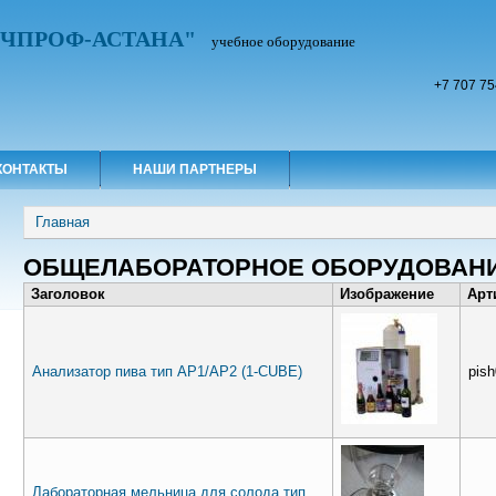
УЧПРОФ-АСТАНА"
учебное оборудование
+7 707 75
КОНТАКТЫ
НАШИ ПАРТНЕРЫ
Вы здесь
Главная
ОБЩЕЛАБОРАТОРНОЕ ОБОРУДОВАН
Заголовок
Изображение
Арт
Анализатор пива тип AP1/AP2 (1-CUBE)
pis
Лабораторная мельница для солода тип