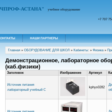
УЧПРОФ-АСТАНА"
учебное оборудование
+7 707 75
КОНТАКТЫ
НАШИ ПАРТНЕРЫ
Вы здесь
Главная
»
ОБОРУДОВАНИЕ ДЛЯ ШКОЛ
»
Кабинеты:
»
Физика
»
Пр
Демонстрационное, лабораторное обо
(каб.физики)
Заголовок
Изображение
Артикул
Ка
Источник питания
Де
kphys0282
лабораторный учебный С
об
Источник питания
Де