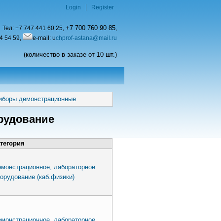
Login
Register
+7 700 760 90 85
Тел:
+7 747 441 60 25,
,
4 54 59,
e-mail: u
chprof-astana@mail.ru
(количество в заказе от 10 шт.)
иборы демонстрационные
рудование
тегория
монстрационное, лабораторное
орудование (каб.физики)
монстрационное, лабораторное