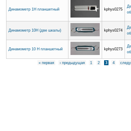
Де
Динамометр 1Н планшетный
kphys0275
об
Де
Динамометр 10Н (две шкалы)
kphys0274
об
Де
Динамометр 10 Н планшетный
kphys0273
об
Страницы
« первая
‹ предыдущая
1
2
3
4
следу