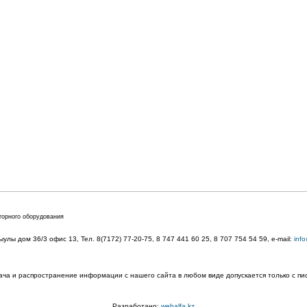
торного оборудования
лы дом 36/3 офис 13, Тел. 8(7172) 77-20-75, 8 747 441 60 25,
8 707 754 54 59
, e-mail:
inf
ача и распространение информации с нашего сайта в любом виде допускается только с п
Разработано:
webalfa.kz