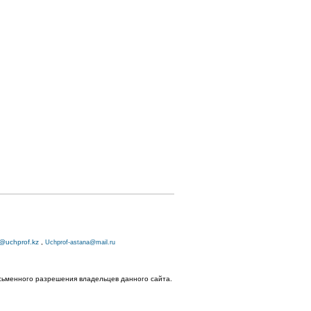
o@uchprof.kz
,
Uchprof-astana@mail.ru
исьменного разрешения владельцев данного сайта.