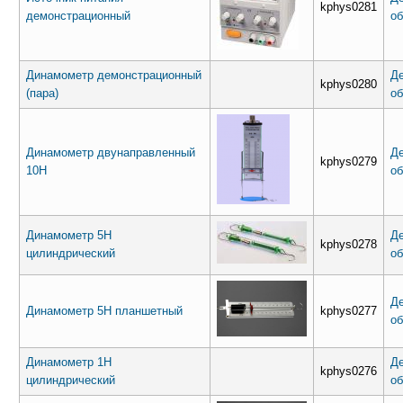
kphys0281
демонстрационный
об
Динамометр демонстрационный
Де
kphys0280
(пара)
об
Динамометр двунаправленный
Де
kphys0279
10Н
об
Динамометр 5Н
Де
kphys0278
цилиндрический
об
Де
Динамометр 5Н планшетный
kphys0277
об
Динамометр 1Н
Де
kphys0276
цилиндрический
об