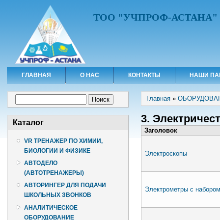
ТОО "УЧПРОФ-АСТАНА"
ГЛАВНАЯ
О НАС
КОНТАКТЫ
НАШИ ПА
Вы здесь
Форма поиска
Главная
»
ОБОРУДОВА
Поиск
3. Электричес
Каталог
Заголовок
VR ТРЕНАЖЕР ПО ХИМИИ,
БИОЛОГИИ И ФИЗИКЕ
Электроскопы
АВТОДЕЛО
(АВТОТРЕНАЖЕРЫ)
АВТОРИНГЕР ДЛЯ ПОДАЧИ
Электрометры с наборо
ШКОЛЬНЫХ ЗВОНКОВ
АНАЛИТИЧЕСКОЕ
ОБОРУДОВАНИЕ