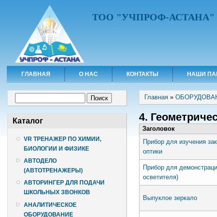
ТОО "УЧПРОФ-АСТАНА"
ГЛАВНАЯ
О НАС
КОНТАКТЫ
НАШИ ПА
Вы здесь
Форма поиска
Главная
»
ОБОРУДОВА
Поиск
4. Геометриче
Каталог
Заголовок
VR ТРЕНАЖЕР ПО ХИМИИ,
Прибор для изучения за
БИОЛОГИИ И ФИЗИКЕ
оптики
АВТОДЕЛО
Прибор для демонстрац
(АВТОТРЕНАЖЕРЫ)
осветителя)
АВТОРИНГЕР ДЛЯ ПОДАЧИ
ШКОЛЬНЫХ ЗВОНКОВ
Выпуклое зеркало
АНАЛИТИЧЕСКОЕ
ОБОРУДОВАНИЕ